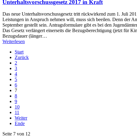
Unterhaltsvorschussgesetz 2017 in Kraft
Das neue Unterhaltsvorschussgesetz tritt rückwirkend zum 1. Juli 20
Leistungen in Anspruch nehmen will, muss sich beeilen. Denn der Ant
September gestellt sein. Antragsformulare gibt es bei den Jugendämter
Das Gesetz verlängert einerseits die Bezugsberechtigung (jetzt für Kin
Bezugsdauer (länger…
Weiterlesen
Start
Zurück
2
3
4
5
6
7
8
9
10
11
Weiter
Ende
Seite 7 von 12